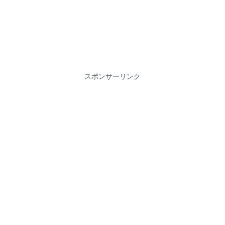
スポンサーリンク