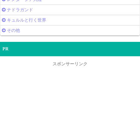
ナドラガンド
キュルルと行く世界
その他
PR
スポンサーリンク