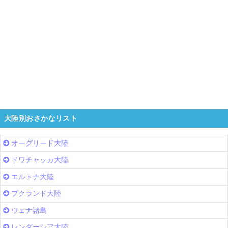
大陸別おさかなリスト
オーグリード大陸
ドワチャッカ大陸
エルトナ大陸
プクランド大陸
ウェナ諸島
レンダーシア大陸