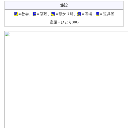
施設
教
＝教会、
宿
＝宿屋、
預
＝預かり所、
酒
＝酒場、
道
＝道具屋
宿屋＝ひとり30G