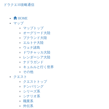
ドラクエ10攻略通信
HOME
マップ
マップトップ
オーグリード大陸
プクランド大陸
エルトナ大陸
ウェナ諸島
ドワチャッカ大陸
レンダーシア大陸
ナドラガンド
キュルルと行く世界
その他
クエスト
クエストトップ
ナンバリング
シリーズ系
シナリオ系
職業系
外伝系