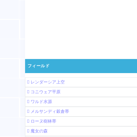
フィールド
レンダーシア上空
コニウェア平原
ワルド水源
メルサンディ穀倉帯
ローヌ樹林帯
魔女の森