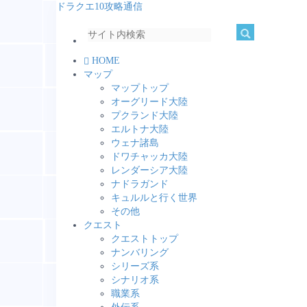
ドラクエ10攻略通信
HOME
マップ
マップトップ
オーグリード大陸
プクランド大陸
エルトナ大陸
ウェナ諸島
ドワチャッカ大陸
レンダーシア大陸
ナドラガンド
キュルルと行く世界
その他
クエスト
クエストトップ
ナンバリング
シリーズ系
シナリオ系
職業系