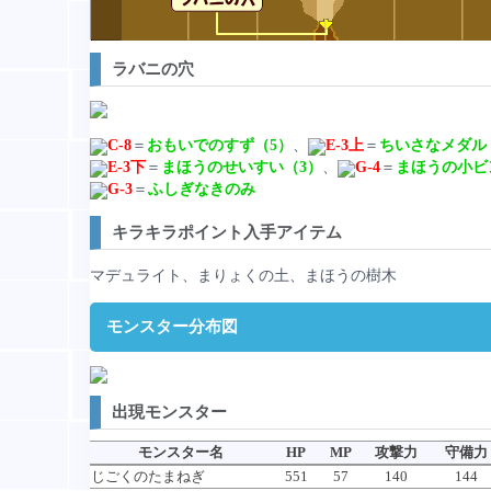
ラバニの穴
C-8
＝
おもいでのすず（5）
、
E-3上
＝
ちいさなメダル
E-3下
＝
まほうのせいすい（3）
、
G-4
＝
まほうの小ビ
G-3
＝
ふしぎなきのみ
キラキラポイント入手アイテム
マデュライト、まりょくの土、まほうの樹木
モンスター分布図
出現モンスター
モンスター名
HP
MP
攻撃力
守備力
じごくのたまねぎ
551
57
140
144