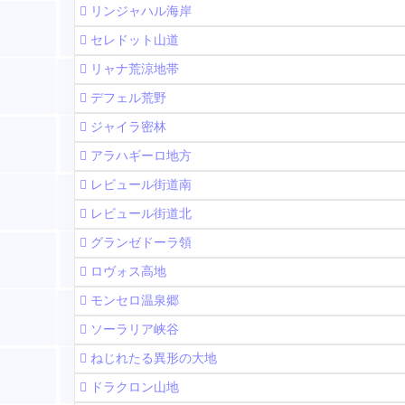
リンジャハル海岸
セレドット山道
リャナ荒涼地帯
デフェル荒野
ジャイラ密林
アラハギーロ地方
レビュール街道南
レビュール街道北
グランゼドーラ領
ロヴォス高地
モンセロ温泉郷
ソーラリア峡谷
ねじれたる異形の大地
ドラクロン山地