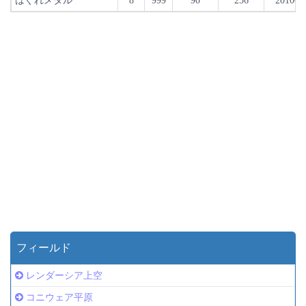
はぐれメタル
8
999
90
256
20100
フィールド
レンダーシア上空
コニウェア平原