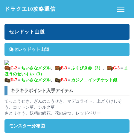
ドラクエ10攻略通信
セレドット山道
偽セレッドット山道
C-2
＝
ちいさなメダル
、
E-3
＝
ふくびき券（3）
、
G-3
＝
ま
ほうのせいすい（3）
D-7
＝
ちいさなメダル
、
E-3
＝
カジノコインチケット銀
キラキラポイント入手アイテム
てっこうせき、ぎんのこうせき、マデュライト、上どくけしそ
う、コットン草、シルク草
さとりそう、妖精の綿花、花のみつ、レッドベリー
モンスター分布図