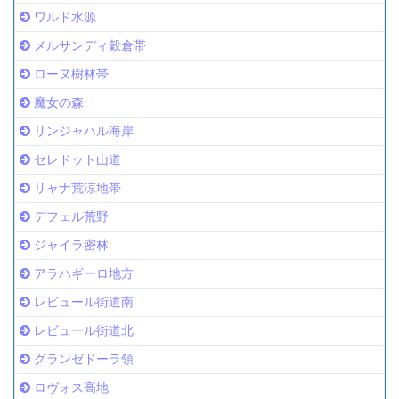
ワルド水源
メルサンディ穀倉帯
ローヌ樹林帯
魔女の森
リンジャハル海岸
セレドット山道
リャナ荒涼地帯
デフェル荒野
ジャイラ密林
アラハギーロ地方
レビュール街道南
レビュール街道北
グランゼドーラ領
ロヴォス高地