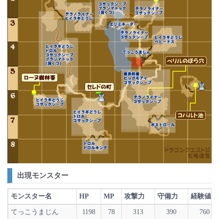
出現モンスター
モンスター名
HP
MP
攻撃力
守備力
経験値
てっこうまじん
1198
78
313
390
760