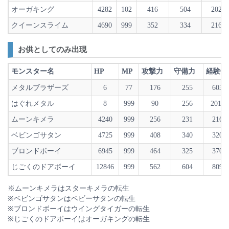
オーガキング
4282
102
416
504
2023
クイーンスライム
4690
999
352
334
2166
お供としてのみ出現
モンスター名
HP
MP
攻撃力
守備力
経験値
メタルブラザーズ
6
77
176
255
6030
はぐれメタル
8
999
90
256
20100
ムーンキメラ
4240
999
256
231
2160
ベビンゴサタン
4725
999
408
340
3208
ブロンドボーイ
6945
999
464
325
3708
じごくのドアボーイ
12846
999
562
604
8092
※ムーンキメラはスターキメラの転生
※ベビンゴサタンはベビーサタンの転生
※ブロンドボーイはウイングタイガーの転生
※じごくのドアボーイはオーガキングの転生