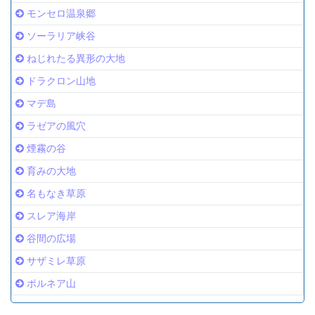
モンセロ温泉郷
ソーラリア峡谷
ねじれたる異形の大地
ドラクロン山地
マデ島
ラゼアの風穴
煙霧の谷
育みの大地
名もなき草原
スレア海岸
谷間の広場
サザミレ草原
ポルネア山