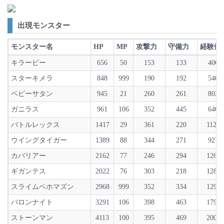
出現モンスター
モンスター名
HP
MP
攻撃力
守備力
経験値
キラービー
656
50
153
133
406
スターキメラ
848
999
190
192
540
ベビーサタン
945
21
260
261
802
ガニラス
961
106
352
445
640
バトルレックス
1417
29
361
220
1121
ウイングタイガー
1389
88
344
271
927
カバリアー
2162
77
246
294
1263
ギガンテス
2022
76
303
218
1281
スライムベホマズン
2968
999
352
334
1290
バロンナイト
3291
106
398
463
1795
ストーンマン
4113
100
395
469
2002