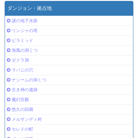
ダンジョン・拠点地
謎の地下水路
リンジャの塔
ピラミッド
海風の洞くつ
ゼドラ洞
ラバニの穴
ナシームの洞くつ
古き神の遺跡
魔幻宮殿
悠久の回廊
メルサンディ村
セレドの町