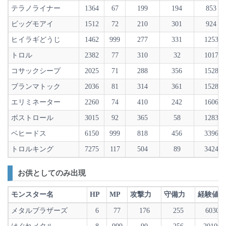
テラノライナー
1364
67
199
194
853
ビッグモアイ
1512
72
210
301
924
ヒイラギどうじ
1462
999
277
331
1253
トロル
2382
77
310
32
1017
コサックシープ
2025
71
288
356
1528
ブランマトック
2036
81
314
361
1528
エリミネーター
2260
74
410
242
1606
ボストロール
3015
92
365
58
1283
ベヒードス
6150
999
818
456
3396
トロルキング
7275
117
504
89
3424
お供としてのみ出現
モンスター名
HP
MP
攻撃力
守備力
経験値
メタルブラザーズ
6
77
176
255
6030