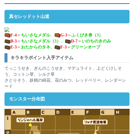
真セレッドット山道
F-4
＝
ちいさなメダル
、
G-3
＝
ふくびき券（3）
B-3
＝
ちいさなメダル（3）
、
D-7
＝
いのちのきのみ
E-3
＝
おたからのタネ
、
F-3
＝
グリーンオーブ
キラキラポイント入手アイテム
てっこうせき、ぎんのこうせき、マデュライト、上どくけしそ
う、コットン草、シルク草
さとりそう、妖精の綿花、花のみつ、レッドベリー、レンダーシ
ード
モンスター分布図