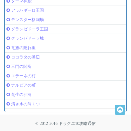
ダーマ神殿
アラハギーロ王国
モンスター格闘場
グランゼドーラ王国
グランゼドーラ城
竜族の隠れ里
ココラタの浜辺
三門の関所
エテーネの村
ナルビアの町
創生の邪洞
清き水の洞くつ
© 2012-2016 ドラクエ10攻略通信